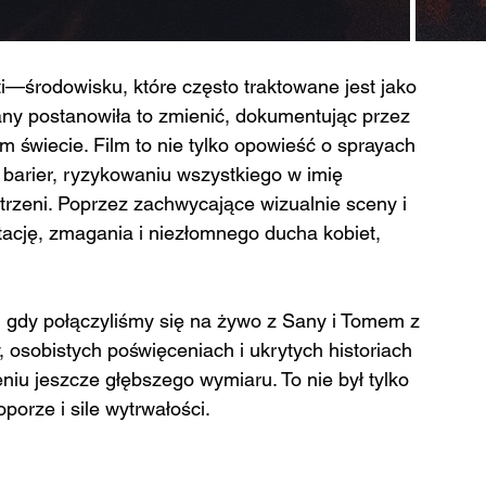
iti—środowisku, które często traktowane jest jako 
any postanowiła to zmienić, dokumentując przez 
ym świecie. Film to nie tylko opowieść o sprayach 
 barier, ryzykowaniu wszystkiego w imię 
strzeni. Poprzez zachwycające wizualnie sceny i 
tację, zmagania i niezłomnego ducha kobiet, 
y, gdy połączyliśmy się na żywo z Sany i Tomem z 
 osobistych poświęceniach i ukrytych historiach 
iu jeszcze głębszego wymiaru. To nie był tylko 
orze i sile wytrwałości.