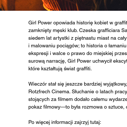
Girl Power opowiada historię kobiet w graff
zamknięty męski klub. Czeska grafficiara S
siedem lat artystki z piętnastu miast na cał
i malowaniu pociągów; to historia o łamaniu
ekspresji i walce o prawo do miejskiej prze
surową narrację, Girl Power uchwycił ekscy
które kształtują świat graffiti.
Wieczór stał się jeszcze bardziej wyjątkow
Rotzfrech Cinema. Słuchanie o latach pracy,
stojących za filmem dodało całemu wydarzen
pokaz filmowy—to była rozmowa o sztuce, op
Po więcej informacji zajrzyj tutaj: