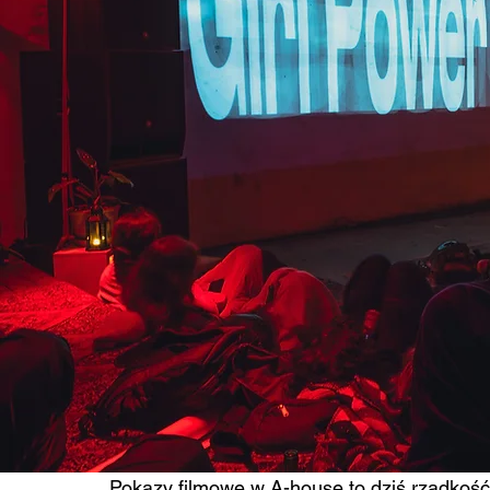
Pokazy filmowe w A-house to dziś rzadkość, 