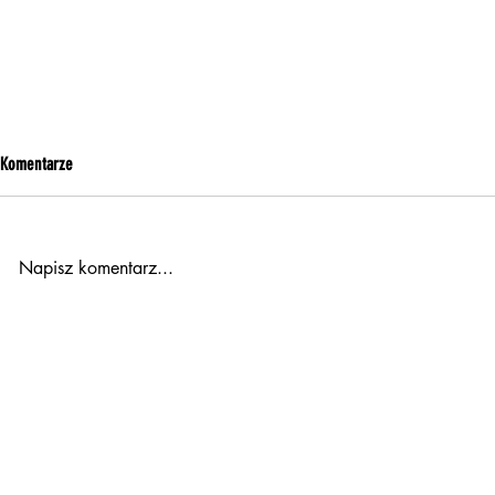
Komentarze
Napisz komentarz...
GSW, King of Kings II pt.3
GSW, King of King
© 2017-2025 C360 Mikołaj Chomacki
Holografia Artystyczna / Fotografia / Wid