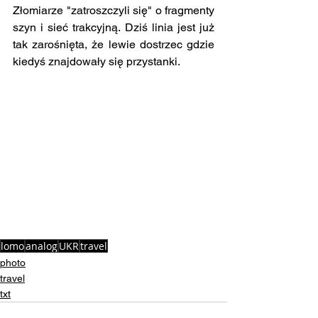
Złomiarze "zatroszczyli się" o fragmenty 
szyn i sieć trakcyjną. Dziś linia jest już 
tak zarośnięta, że lewie dostrzec gdzie 
kiedyś znajdowały się przystanki. 
lomo
analog
UKR
travel
photo
travel
txt