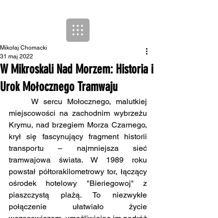
Mikołaj Chomacki
31 maj 2022
W Mikroskali Nad Morzem: Historia i
Urok Mołocznego Tramwaju
	W sercu Mołocznego, malutkiej 
miejscowości na zachodnim wybrzeżu 
Krymu, nad brzegiem Morza Czarnego, 
krył się fascynujący fragment historii 
transportu – najmniejsza sieć 
tramwajowa świata. W 1989 roku 
powstał półtorakilometrowy tor, łączący 
ośrodek hotelowy "Bieriegowoj" z 
piaszczystą plażą. To niezwykłe 
połączenie ułatwiało życie 